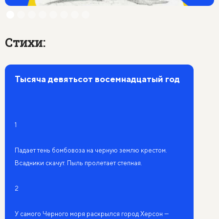
Стихи:
Тысяча девятьсот восемнадцатый год
1
Падает тень бомбовоза на черную землю крестом.
Всадники скачут. Пыль пролетает степная.
2
У самого Черного моря раскрылся город Херсон —