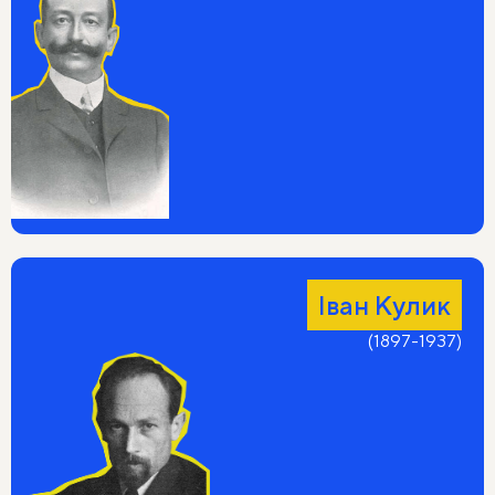
Багато років тому вмер отець.
По камері —
і мріяв.
Та й не тільки.
Там ткали саван і вплітали в нього
Прокльон, І мріяли. І здійснювали мірії.
А я не знав, куди мені піти,
І я пішов на річку.
На мосту
Гуляли пари, плакала музика,
Іван Кулик
Сміялися жінки і плив туман.
(1897-1937)
Рудий і конопатий поліцай
Прогнав мене. І я пішов під міст,
Де спочивали діти і старці,
Тривожно схлипуючи увісні,
І пфеніги тримаючи над серцем.