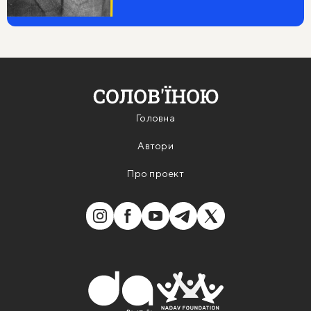
І я сказав: „Спасибі! Я живу,
Вихожу вранці на ясну траву".
Я говорю, що я помщусь за вас.
Живе компартія. Настане час.
Головна
Автори
Про проект