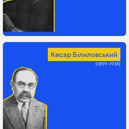
Я впав у воду. Потім я поплив.
Я бачив, як пливли розбухлі трупи,
І я пішов під воду. На мосту
Гуляли пари, плакала музика.
А потім я прокинувся. У нас.
В своїй країні. Нашій. Світлозорій.
Кесар Білиловський
Пливли баркаси в голубому морі
І місяць на світанку тихо гас.
(1859-1938)
Чабан на березі отару пас.
Ішли жінки. Змінялися дозори.
І я сказав:
— Так, я помщусь за вас, Товариші,
з якими бачив горе
Хоча б увісні!
Гуде хода історії.
Живуть більшовики. Настане час.