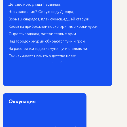
Детство мое, улица Насыпная.
Что я запомнил? Серую воду Днепра,
Взрывы снарядов, плач сумасшедшей старухи.
Кровь на прибрежном песке, хриплые крики «ура»,
Сырость подвала, матери теплые руки.
Над городом хмурым сбираются тучи и гром.
На расстояньи годов кажутся тучи стальными.
Так начинается память о детстве моем:
Тяжко топочут солдаты. Дети бегут за ними.
Так начинается память о детстве моем.
Глупое сердце мое сжимается острой бедой.
Остроконечная каска, штык за плечом,
Фляга, налитая нашей днепровской водой.
Оккупация
Как тяжело восходить раненой алой заре!
Звезды на штык напоролись, в небе снарядная копоть.
Стража на Рейне, зачем ты стоишь на Днепре?