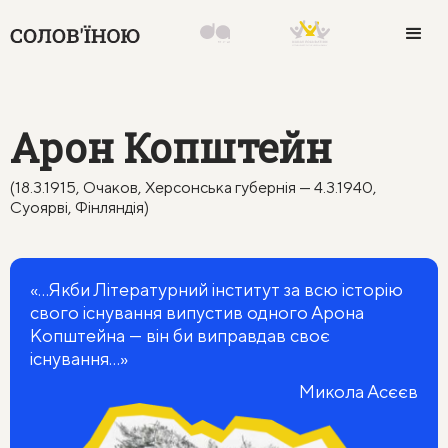
Арон Копштейн
(18.3.1915, Очаков, Херсонська губернія — 4.3.1940,
Суоярві, Фінляндія)
«...Якби Літературний інститут за всю історію
свого існування випустив одного Арона
Копштейна — він би виправдав своє
існування...»
Микола Асєєв